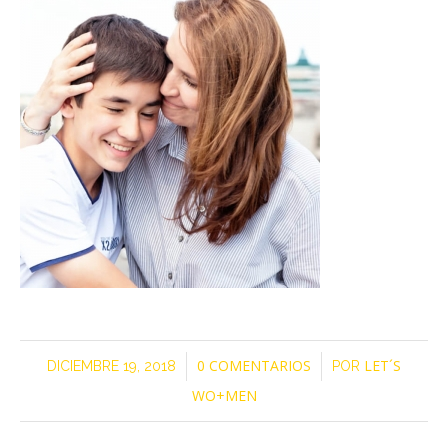
/
/
0 COMENTARIOS
LET´S
DICIEMBRE 19, 2018
POR
WO+MEN