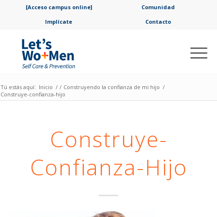
[Acceso campus online]
Comunidad
Implícate
Contacto
Tú estás aquí:
Inicio
/
/
Construyendo la confianza de mi hijo
/
Construye-confianza-hijo
Construye-
Confianza-Hijo