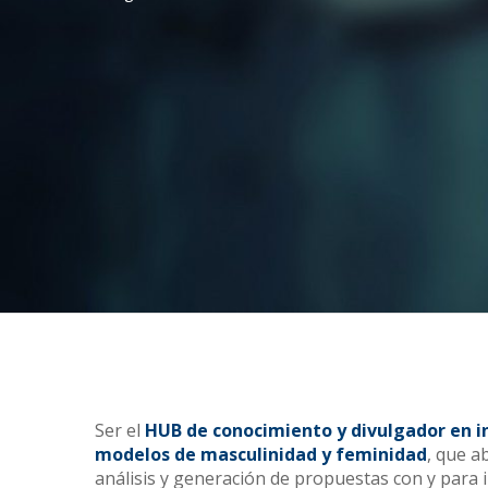
Ser el
HUB de conocimiento y divulgador en i
modelos de masculinidad y feminidad
, que a
análisis y generación de propuestas con y para i