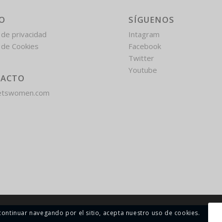
FO
SÍGUENOS
a de privacidad
Intagram
a de Cookies
Facebook
Twitter
Youtube
ACTO
etswomen.com
l continuar navegando por el sitio, acepta nuestro uso de cookies.