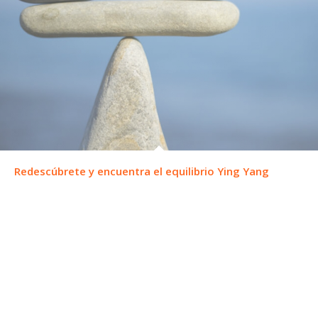
Redescúbrete y encuentra el equilibrio Ying Yang