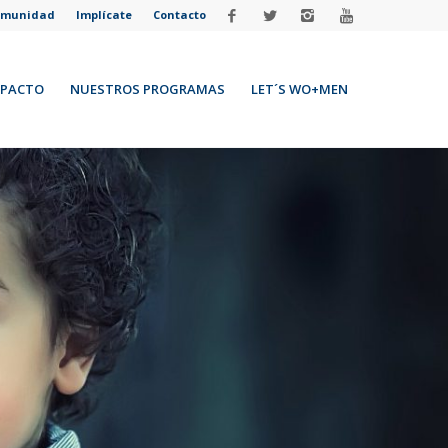
omunidad
Implícate
Contacto
MPACTO
NUESTROS PROGRAMAS
LET´S WO+MEN