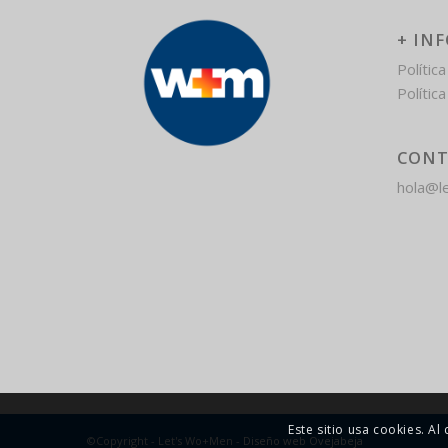
+ IN
Polític
Polític
CONT
hola@l
Este sitio usa cookies. A
©Copyright - Let's Wo+Men -
Diseño web Ovejabeja