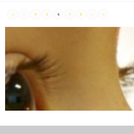
«
‹
4
5
6
7
8
›
»